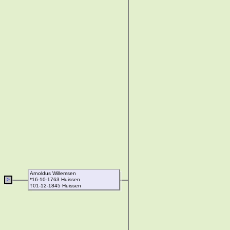
Arnoldus Willemsen
>
*16-10-1763 Huissen
†01-12-1845 Huissen